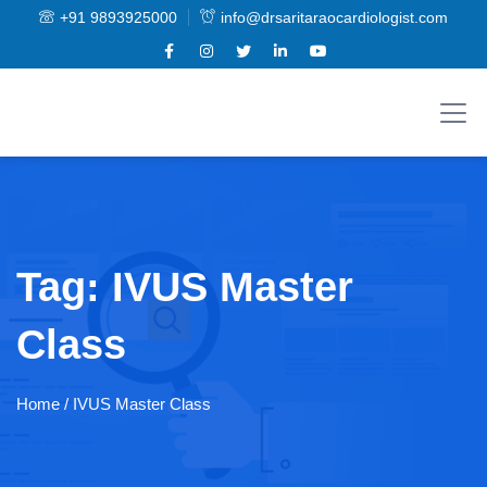
+91 9893925000
info@drsaritaraocardiologist.com
Tag:
IVUS Master
Class
Home
/ IVUS Master Class