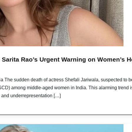
. Sarita Rao’s Urgent Warning on Women’s He
dia The sudden death of actress Shefali Jariwala, suspected to be
(SCD) among middle-aged women in India. This alarming trend is
 and underrepresentation […]